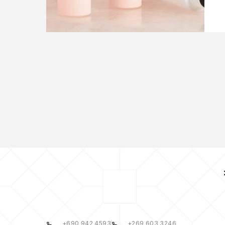
+690 942 4593
+269 603 3246