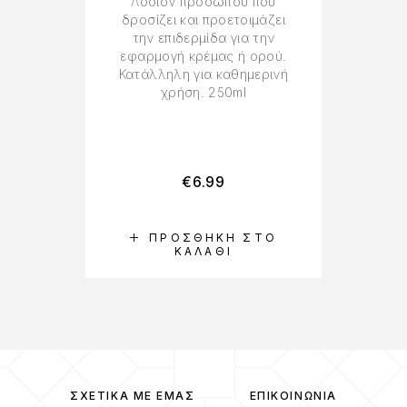
Λοσιόν προσώπου που
δροσίζει και προετοιμάζει
Σ
την επιδερμίδα για την
π
εφαρμογή κρέμας ή ορού.
στ
Κατάλληλη για καθημερινή
χρήση. 250ml
ε
€
6.99
ΠΡΟΣΘΉΚΗ ΣΤΟ
ΚΑΛΆΘΙ
ΣΧΕΤΙΚΆ ΜΕ ΕΜΆΣ
ΕΠΙΚΟΙΝΩΝΊΑ