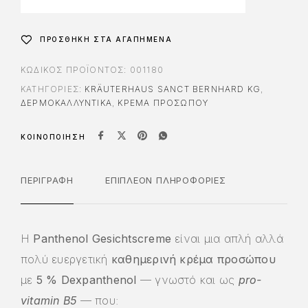
n
a
t
ΠΡΟΣΘΉΚΗ ΣΤΑ ΑΓΑΠΗΜΈΝΑ
i
v
ΚΩΔΙΚΌΣ ΠΡΟΪΌΝΤΟΣ:
001180
e
ΚΑΤΗΓΟΡΊΕΣ:
KRÄUTERHAUS SANCT BERNHARD KG
,
:
ΔΕΡΜΟΚΑΛΛΥΝΤΙΚΑ
,
ΚΡΕΜΑ ΠΡΟΣΩΠΟΥ
ΚΟΙΝΟΠΟΊΗΣΗ
ΠΕΡΙΓΡΑΦΉ
ΕΠΙΠΛΈΟΝ ΠΛΗΡΟΦΟΡΊΕΣ
Η
Panthenol Gesichtscreme
είναι μια απλή αλλά
πολύ ευεργετική
καθημερινή κρέμα προσώπου
με
5 % Dexpanthenol
— γνωστό και ως
pro-
vitamin B5
— που: