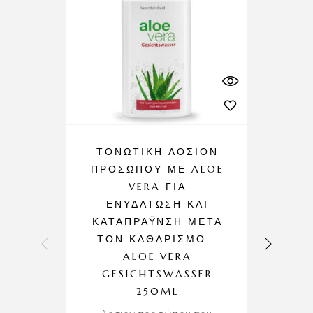
ΤΟΝΩΤΙΚΉ ΛΟΣΙΌΝ
ΠΡΟΣΏΠΟΥ ΜΕ ALOE
VERA ΓΙΑ
ΕΝΥΔΆΤΩΣΗ ΚΑΙ
ΚΑΤΑΠΡΆΥΝΣΗ ΜΕΤΆ
ΤΟΝ ΚΑΘΑΡΙΣΜΌ –
ALOE VERA
GESICHTSWASSER
250ML
P