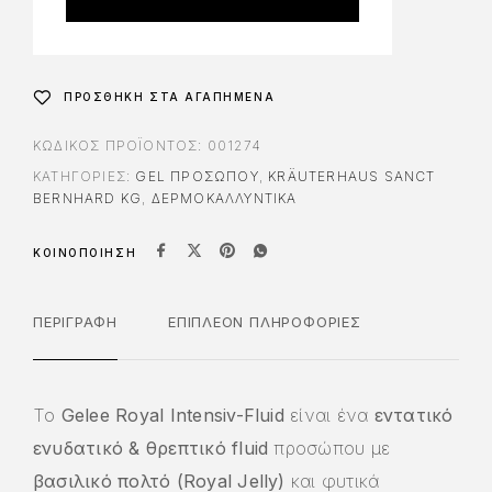
r
n
a
t
ΠΡΟΣΘΉΚΗ ΣΤΑ ΑΓΑΠΗΜΈΝΑ
i
v
ΚΩΔΙΚΌΣ ΠΡΟΪΌΝΤΟΣ:
001274
e
ΚΑΤΗΓΟΡΊΕΣ:
GEL ΠΡΟΣΩΠΟΥ
,
KRÄUTERHAUS SANCT
:
BERNHARD KG
,
ΔΕΡΜΟΚΑΛΛΥΝΤΙΚΑ
ΚΟΙΝΟΠΟΊΗΣΗ
ΠΕΡΙΓΡΑΦΉ
ΕΠΙΠΛΈΟΝ ΠΛΗΡΟΦΟΡΊΕΣ
Το
Gelee Royal Intensiv-Fluid
είναι ένα
εντατικό
ενυδατικό & θρεπτικό fluid
προσώπου με
βασιλικό πολτό (Royal Jelly)
και φυτικά