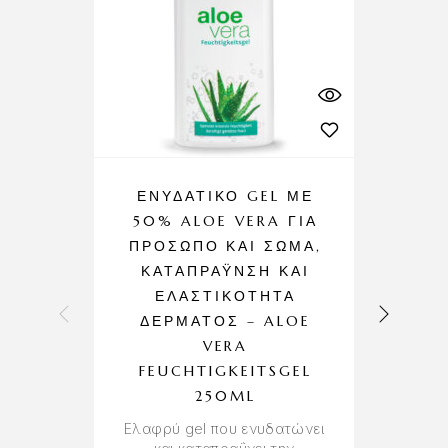
ΕΝΥΔΑΤΙΚΌ GEL ΜΕ
50% ALOE VERA ΓΙΑ
Μ
ΠΡΌΣΩΠΟ ΚΑΙ ΣΏΜΑ,
Γ
ΚΑΤΑΠΡΆΥΝΣΗ ΚΑΙ
ΕΛΑΣΤΙΚΌΤΗΤΑ
Ε
ΔΈΡΜΑΤΟΣ – ALOE
Λ
VERA
B
FEUCHTIGKEITSGEL
S
250ML
Θρ
π
Ελαφρύ gel που ενυδατώνει
τ