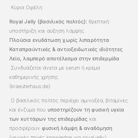
Κύρια Οφέλη
Royal Jelly (βασιλικός πολτός):
θρεπτική
υποστήριξη και αύξηση λάμψης
Πλούσια ενυδάτωση χωρίς λιπαρότητα
Καταπραϋντικές & αντιοξειδωτικές ιδιότητες
Λείο, λαμπερό αποτέλεσμα στην επιδερμίδα
Συνδυάζεται άνετα με serum ή κρέμα
καθημερινής χρήσης
(
kraeuterhaus.de
)
Ο βασιλικός πολτός περιέχει αμινοξέα, βιταμίνες
και ένζυμα που
υποστηρίζουν τη φυσική υγεία
των κυττάρων της επιδερμίδας
και
προσφέρουν
φυσική λάμψη & αναδόμηση
.
(γενικές πηγές knowledge για royal jelly)