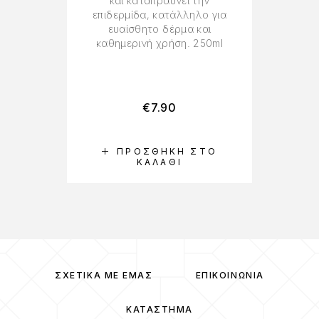
και καταπραΰνει την
ά
επιδερμίδα, κατάλληλο για
Κα
ευαίσθητο δέρμα και
καθημερινή χρήση. 250ml
€
7.90
ΠΡΟΣΘΉΚΗ ΣΤΟ
ΚΑΛΆΘΙ
ΣΧΕΤΙΚΆ ΜΕ ΕΜΆΣ
ΕΠΙΚΟΙΝΩΝΊΑ
ΚΑΤΆΣΤΗΜΑ