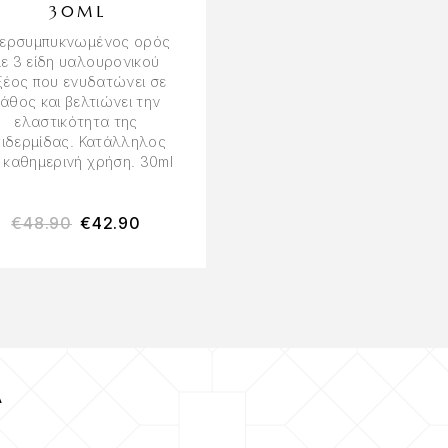
30ML
CREAM 50ML
ερσυμπυκνωμένος ορός
Κρέμα προσώπου με άμ
με 3 είδη υαλουρονικού
δράση lifting που βοηθά
ξέος που ενυδατώνει σε
βελτίωση της
άθος και βελτιώνει την
σφριγηλότητας και τ
ελαστικότητα της
όψης της επιδερμίδας
πιδερμίδας. Κατάλληλος
Κατάλληλη για καθημερ
α καθημερινή χρήση. 30ml
χρήση. 50ml
€
48.90
€
42.90
€
59.90
€
54.90
Α