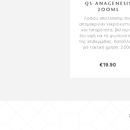
QS ANAGENESI
200ML
Λοσιόν απολέπισης πο
απομακρύνει νεκρά κύττ
και λιπαρότητα, βελτιώ
την υφή και τη φωτεινό
της επιδερμίδας. Κατάλ
για τακτική χρήση. 200
€
19.90