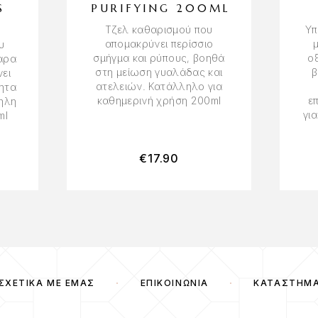
S
PURIFYING 200ML
Τζελ καθαρισμού που
Υπ
απομακρύνει περίσσιο
υ
σμήγμα και ρύπους, βοηθά
ο
αρα
στη μείωση γυαλάδας και
β
νει
ατελειών. Κατάλληλο για
τητα
καθημερινή χρήση 200ml
ε
ληλη
γι
ml
€
17.90
ΣΧΕΤΙΚΆ ΜΕ ΕΜΆΣ
ΕΠΙΚΟΙΝΩΝΊΑ
ΚΑΤΆΣΤΗΜ