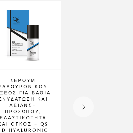
-8%
ΣΈΡΟΥΜ
ΚΡΈΜΑ
ΥΑΛΟΥΡΟΝΙΚΟΎ
ΠΡΟΣΏΠΟΥ Μ
ΞΈΟΣ ΓΙΑ ΒΑΘΙΆ
ΆΜΕΣΟ LIFTIN
ΕΝΥΔΆΤΩΣΗ ΚΑΙ
ΓΙΑ ΡΥΤΊΔΕΣ Κ
ΛΕΊΑΝΣΗ
ΣΎΣΦΙΞΗ
ΠΡΟΣΏΠΟΥ,
ΔΈΡΜΑΤΟΣ,
ΕΛΑΣΤΙΚΌΤΗΤΑ
ΛΕΊΑΝΣΗ ΛΕΠΤ
ΚΑΙ ΌΓΚΟΣ – QS
ΓΡΑΜΜΏΝ – Q
3D HYALURONIC
TEENFACE LIFT