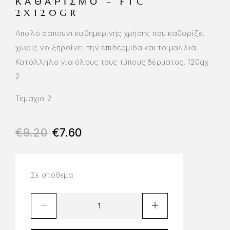
ΚΑΘΑΡΙΣΜΌ – FTC
2X120GR
Απαλό σαπούνι καθημερινής χρήσης που καθαρίζει
χωρίς να ξηραίνει την επιδερμίδα και τα μαλλιά.
Κατάλληλο για όλους τους τύπους δέρματος. 120gχ
2
Τεμαχια 2
€
9.20
€
7.60
Σε απόθεμα
A
l
t