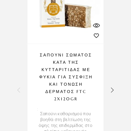
ΣΑΠΟΎΝΙ ΣΏΜΑΤΟΣ
ΚΑΤΆ ΤΗΣ
Φ
ΚΥΤΤΑΡΊΤΙΔΑΣ ΜΕ
ΦΎΚΙΑ ΓΙΑ ΣΎΣΦΙΞΗ
ΚΑΙ ΤΌΝΩΣΗ
Λάδ
ΔΈΡΜΑΤΟΣ FTC
στ
το
2X120GR
Σαπούνι καθαρισμού που
βοηθά στη βελτίωση της
όψης της επιδερμίδας στο