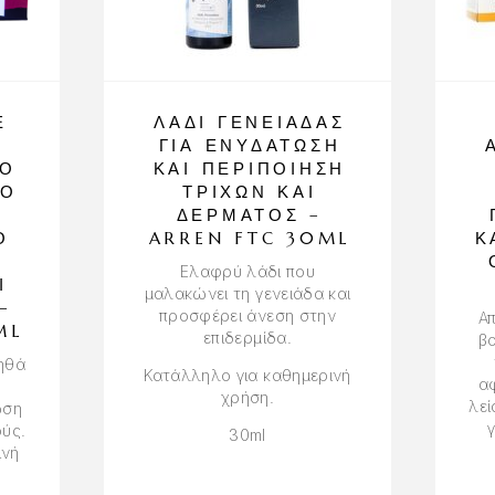
Ε
ΛΆΔΙ ΓΕΝΕΙΆΔΑΣ
Υ
ΓΙΑ ΕΝΥΔΆΤΩΣΗ
ΡΟ
ΚΑΙ ΠΕΡΙΠΟΊΗΣΗ
ΝΟ
ΤΡΙΧΏΝ ΚΑΙ
ΔΈΡΜΑΤΟΣ –
Ό
ARREN FTC 30ML
Κ
Ελαφρύ λάδι που
Ι
μαλακώνει τη γενειάδα και
–
προσφέρει άνεση στην
Απ
ML
επιδερμίδα.
β
ηθά
Κατάλληλο για καθημερινή
αφ
χρήση.
λεί
ωση
ύς.
30ml
ινή