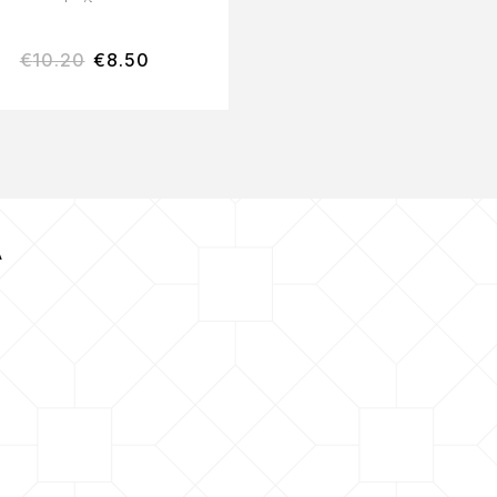
€
10.20
€
8.50
€
10.60
€
8.85
Α