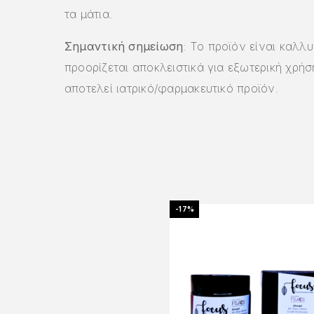
τα µάτια.
Σημαντική σημείωση
: Το προϊόν είναι καλλυ
προορίζεται αποκλειστικά για εξωτερική χρήσ
αποτελεί ιατρικό/φαρμακευτικό προϊόν.
-17%