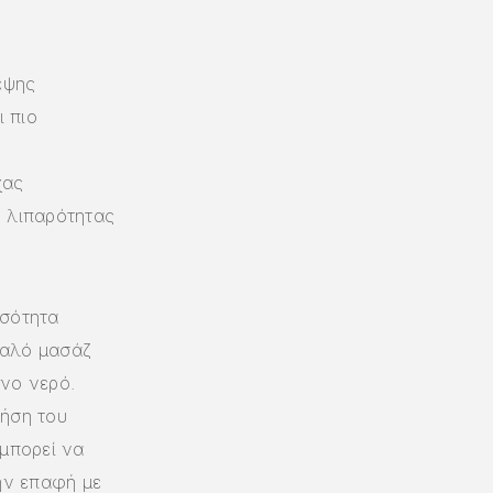
έψης
 πιο
χας
ς λιπαρότητας
οσότητα
παλό µασάζ
ονο νερό.
ρήση του
 µπορεί να
ην επαφή µε