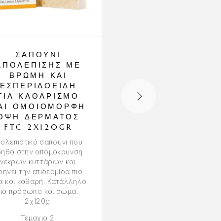
ΣΑΠΟΎΝΙ
ΣΑΠΟΎΝΙ ΜΕ Γ
ΑΠΟΛΈΠΙΣΗΣ ΜΕ
ΓΑΪΔΟΎΡΑΣ ΓΙ
ΒΡΏΜΗ ΚΑΙ
ΕΝΥΔΆΤΩΣΗ Κ
ΕΣΠΕΡΙΔΟΕΙΔΉ
ΑΝΑΝΈΩΣΗ
ΓΙΑ ΚΑΘΑΡΙΣΜΌ
ΔΈΡΜΑΤΟΣ,
ΑΙ ΟΜΟΙΌΜΟΡΦΗ
ΠΡΌΣΩΠΟ ΚΑ
ΌΨΗ ΔΈΡΜΑΤΟΣ
ΣΏΜΑ FTC
FTC 2X120GR
2X120GR
ολεπιστικό σαπούνι που
Απαλό σαπούνι καθημερ
οηθά στην απομάκρυνση
χρήσης που καθαρίζε
νεκρών κυττάρων και
χωρίς να ξηραίνει τη
ήνει την επιδερμίδα πιο
επιδερμίδα. Κατάλληλο 
α και καθαρή. Κατάλληλο
όλους τους τύπους
για πρόσωπο και σώμα.
δέρματος. 2χ120g
2χ120g
Τεμαχια 2
Τεμαχια 2