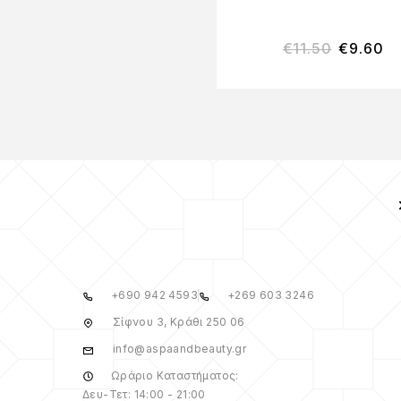
€
11.50
€
9.60
+690 942 4593
+269 603 3246
Σίφνου 3, Κράθι 250 06
info@aspaandbeauty.gr
Ωράριο Καταστήματος:
Δευ-Τετ: 14:00 - 21:00