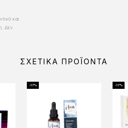
ντικό και
η. Δεν
ΣΧΕΤΙΚΆ ΠΡΟΪΌΝΤΑ
-17%
-17%