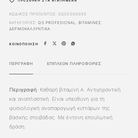
ΠΡΟΣΘΉΚΗ ΣΤΑ ΑΓΑΠΗΜΈΝΑ
i
v
ΚΩΔΙΚΌΣ ΠΡΟΪΌΝΤΟΣ:
3QS0000030
e
ΚΑΤΗΓΟΡΊΕΣ:
QS PROFESIONAL
,
ΒΙΤΑΜΙΝΕΣ
,
:
ΔΕΡΜΟΚΑΛΛΥΝΤΙΚΑ
ΚΟΙΝΟΠΟΊΗΣΗ
ΠΕΡΙΓΡΑΦΉ
ΕΠΙΠΛΈΟΝ ΠΛΗΡΟΦΟΡΊΕΣ
Περιγραφή
: Καθαρή βιταμίνη Α. Αντιγηραντική
και αναπλαστική. Είναι υπεύθυνη για τη
φυσιολογική αναπαραγωγή κυττάρων της
βασικής στοιβάδας. Με έντονη επουλωτική
δράση.