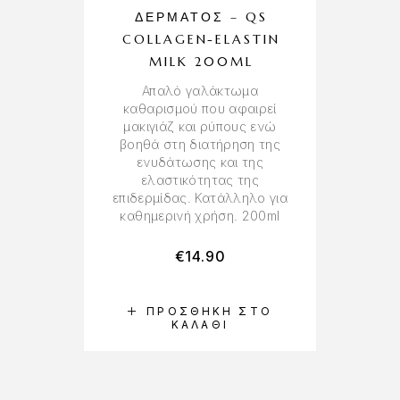
ΔΈΡΜΑΤΟΣ – QS
Ε
COLLAGEN-ELASTIN
ρ
βε
MILK 200ML
Απαλό γαλάκτωμα
καθαρισμού που αφαιρεί
μακιγιάζ και ρύπους ενώ
βοηθά στη διατήρηση της
ενυδάτωσης και της
ελαστικότητας της
επιδερμίδας. Κατάλληλο για
καθημερινή χρήση. 200ml
€
14.90
ΠΡΟΣΘΉΚΗ ΣΤΟ
ΚΑΛΆΘΙ