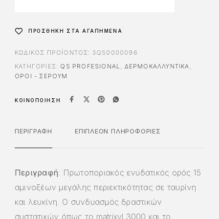
n
a
t
ΠΡΟΣΘΉΚΗ ΣΤΑ ΑΓΑΠΗΜΈΝΑ
i
v
ΚΩΔΙΚΌΣ ΠΡΟΪΌΝΤΟΣ:
3QS0000096
e
ΚΑΤΗΓΟΡΊΕΣ:
QS PROFESIONAL
,
ΔΕΡΜΟΚΑΛΛΥΝΤΙΚΑ
,
:
ΟΡΟΙ - ΣΕΡΟΥΜ
ΚΟΙΝΟΠΟΊΗΣΗ
ΠΕΡΙΓΡΑΦΉ
ΕΠΙΠΛΈΟΝ ΠΛΗΡΟΦΟΡΊΕΣ
Περιγραφή
: Πρωτοποριακός ενυδατικός ορός 15
αμινοξέων μεγάλης περιεκτικότητας σε ταυρίνη
και λευκίνη. Ο συνδυασμός δραστικών
συστατικών όπως το matrixyl 3000 και το