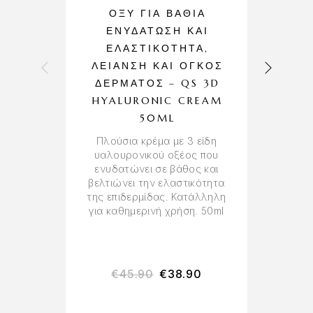
ΟΞΎ ΓΙΑ ΒΑΘΙΆ
ΕΝΥΔΆΤΩΣΗ ΚΑΙ
ΕΛΑΣΤΙΚΌΤΗΤΑ,
Ε
ΛΕΊΑΝΣΗ ΚΑΙ ΌΓΚΟΣ
Σ
ΔΈΡΜΑΤΟΣ – QS 3D
A
HYALURONIC CREAM
50ML
β
Πλούσια κρέμα με 3 είδη
υφ
υαλουρονικού οξέος που
γ
ενυδατώνει σε βάθος και
πι
βελτιώνει την ελαστικότητα
Κα
της επιδερμίδας. Κατάλληλη
για καθημερινή χρήση. 50ml
€
45.90
€
38.90