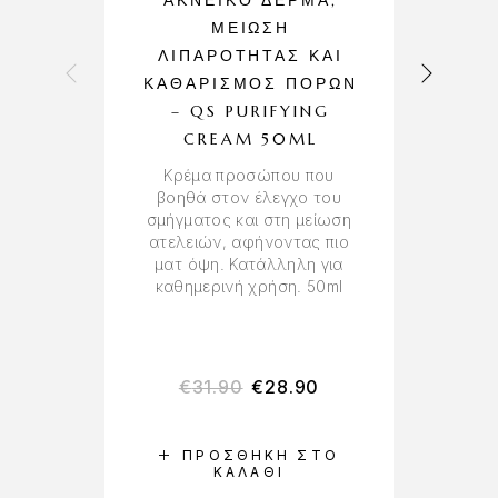
ΑΚΝΕΪΚΌ ΔΈΡΜΑ,
ΜΕΊΩΣΗ
ΛΙΠΑΡΌΤΗΤΑΣ ΚΑΙ
ΚΑΘΑΡΙΣΜΌΣ ΠΌΡΩΝ
Κ
– QS PURIFYING
–
CREAM 50ML
Κρέμα προσώπου που
βοηθά στον έλεγχο του
σμήγματος και στη μείωση
α
ατελειών, αφήνοντας πιο
ματ όψη. Κατάλληλη για
δι
καθημερινή χρήση. 50ml
Κα
τ
€
31.90
€
28.90
ΠΡΟΣΘΉΚΗ ΣΤΟ
ΚΑΛΆΘΙ