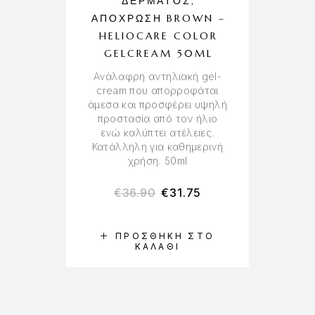
ΔΈΡΜΑΤΟΣ,
ΑΠΌΧΡΩΣΗ BROWN –
HELIOCARE COLOR
GELCREAM 50ML
Ανάλαφρη αντηλιακή gel-
cream που απορροφάται
άμεσα και προσφέρει υψηλή
προστασία από τον ήλιο
ενώ καλύπτει ατέλειες.
Κατάλληλη για καθημερινή
χρήση. 50ml
€
36.90
€
31.75
ΠΡΟΣΘΉΚΗ ΣΤΟ
ΚΑΛΆΘΙ