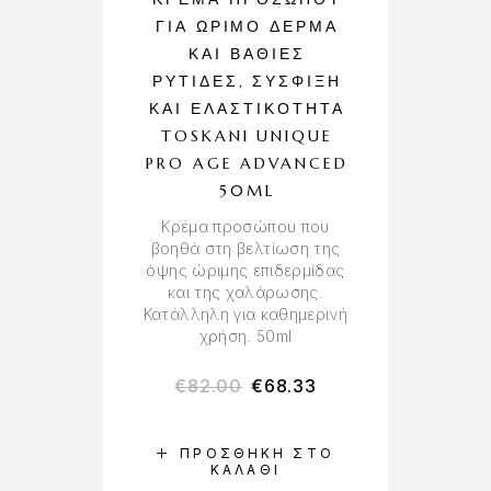
ΓΙΑ ΏΡΙΜΟ ΔΈΡΜΑ
ΚΑΙ ΒΑΘΙΈΣ
ΡΥΤΊΔΕΣ, ΣΎΣΦΙΞΗ
ΚΑΙ ΕΛΑΣΤΙΚΌΤΗΤΑ
TOSKANI UNIQUE
PRO AGE ADVANCED
50ML
Κρέμα προσώπου που
βοηθά στη βελτίωση της
όψης ώριμης επιδερμίδας
και της χαλάρωσης.
Κατάλληλη για καθημερινή
χρήση. 50ml
€
82.00
€
68.33
ΠΡΟΣΘΉΚΗ ΣΤΟ
ΚΑΛΆΘΙ