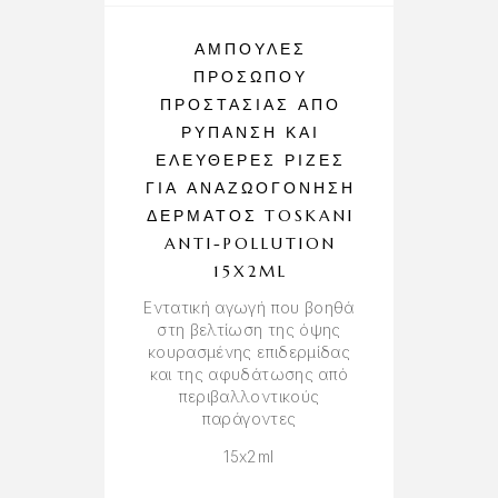
ΑΜΠΟΎΛΕΣ
ΠΡΟΣΏΠΟΥ
ΠΡΟΣΤΑΣΊΑΣ ΑΠΌ
ΡΎΠΑΝΣΗ ΚΑΙ
ΕΛΕΎΘΕΡΕΣ ΡΊΖΕΣ
ΓΙΑ ΑΝΑΖΩΟΓΌΝΗΣΗ
ΔΈΡΜΑΤΟΣ TOSKANI
ANTI-POLLUTION
15X2ML
Εντατική αγωγή που βοηθά
στη βελτίωση της όψης
κουρασμένης επιδερμίδας
και της αφυδάτωσης από
περιβαλλοντικούς
παράγοντες
15x2ml