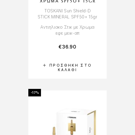
ΧΡΏΜΑ SPF50+ 15GR
TOSKANI Sun Shield-D
STICK MINERAL SPF50+ 15gr
Αντιηλιακο Στικ με Χρωμα
εφε μεικ-απ
€
36.90
ΠΡΟΣΘΉΚΗ ΣΤΟ
ΚΑΛΆΘΙ
-17%