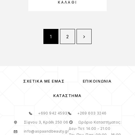
ΚΑΛΆΘΙ
1
2
ΣΧΕΤΙΚΆ ΜΕ ΕΜΆΣ
ΕΠΙΚΟΙΝΩΝΊΑ
ΚΑΤΆΣΤΗΜΑ
+690 942 4593
+269 603 3246
Σίφνου 3, Κράθι 250 06
Ωράριο Καταστήματος:
Δευ-Τετ: 14:00 - 21:00
info@aspaandbeauty.gr
Τρι-Πεμ-Παρ: 09:00 - 16:00