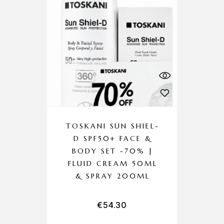
TOSKANI SUN SHIEL-
D SPF50+ FACE &
BODY SET -70% |
FLUID CREAM 50ML
& SPRAY 200ML
€
54.30