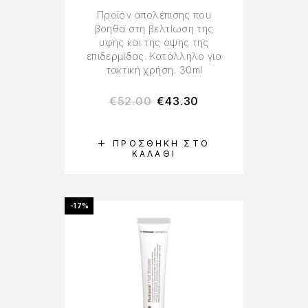
Προϊόν απολέπισης που
βοηθά στη βελτίωση της
υφής και της όψης της
επιδερμίδας. Κατάλληλο για
τακτική χρήση. 30ml
€
52.00
€
43.30
ΠΡΟΣΘΉΚΗ ΣΤΟ
ΚΑΛΆΘΙ
-17%