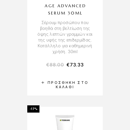
AGE ADVANCED
SERUM 30ML
Σέρουμ προσώπου που
βοηθά στη βελτίωση της
όψης λεπτών γραμμών και
της υφής της επιδερμίδας.
Κατάλληλο για καθημερινή
χρήση. 30ml
€
88.00
€
73.33
ΠΡΟΣΘΉΚΗ ΣΤΟ
ΚΑΛΆΘΙ
-17%