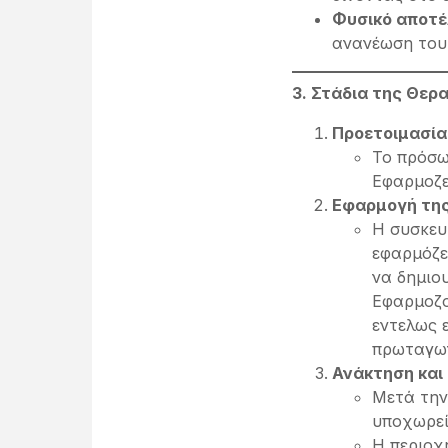
Φυσικό αποτ
ανανέωση του,
3. Στάδια της Θερ
Προετοιμασία
Το πρόσω
Εφαρμοζετ
Εφαρμογή της
Η συσκευή
εφαρμόζε
να δημιο
Εφαρμοζο
εντελως ε
πρωταγων
Ανάκτηση και
Μετά την
υποχωρεί
Η περιοχή