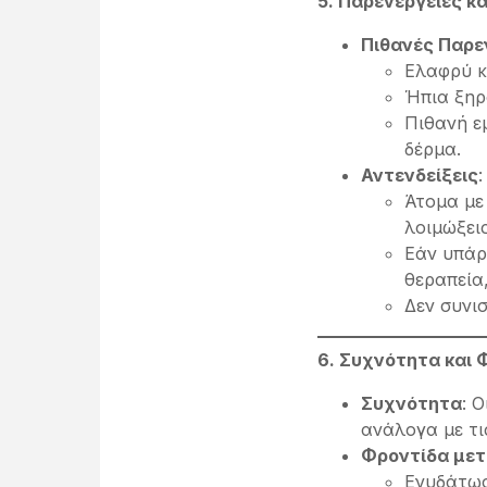
5. Παρενέργειες κα
Πιθανές Παρε
Ελαφρύ κ
Ήπια ξηρ
Πιθανή ε
δέρμα.
Αντενδείξεις
:
Άτομα με
λοιμώξει
Εάν υπάρ
θεραπεία,
Δεν συνι
6. Συχνότητα και 
Συχνότητα
: 
ανάλογα με τι
Φροντίδα μετ
Ενυδάτωσ