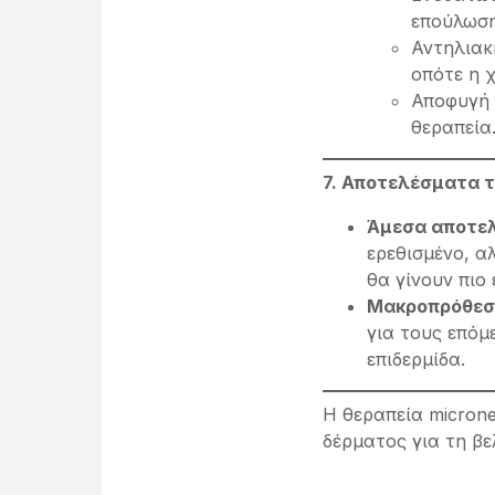
επούλωση
Αντηλιακ
οπότε η 
Αποφυγή 
θεραπεία
7. Αποτελέσματα τ
Άμεσα αποτε
ερεθισμένο, α
θα γίνουν πιο
Μακροπρόθεσ
για τους επόμ
επιδερμίδα.
Η θεραπεία micronee
δέρματος για τη βε