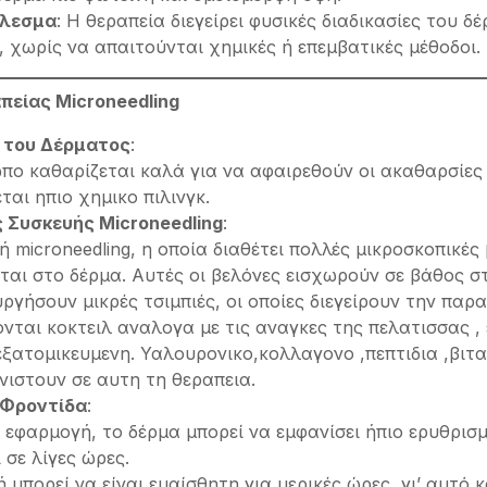
έλεσμα
: Η θεραπεία διεγείρει φυσικές διαδικασίες του δ
 χωρίς να απαιτούνται χημικές ή επεμβατικές μέθοδοι.
απείας Microneedling
 του Δέρματος
:
πο καθαρίζεται καλά για να αφαιρεθούν οι ακαθαρσίες κ
αι ηπιο χημικο πιλινγκ.
 Συσκευής Microneedling
:
 microneedling, η οποία διαθέτει πολλές μικροσκοπικές
ται στο δέρμα. Αυτές οι βελόνες εισχωρούν σε βάθος στ
υργήσουν μικρές τσιμπιές, οι οποίες διεγείρουν την πα
νται κοκτειλ αναλογα με τις αναγκες της πελατισσας , 
ξατομικευμενη. Υαλουρονικο,κολλαγονο ,πεπτιδια ,βιταμινε
ιστουν σε αυτη τη θεραπεια.
 Φροντίδα
:
 εφαρμογή, το δέρμα μπορεί να εμφανίσει ήπιο ερυθρισμ
 σε λίγες ώρες.
 μπορεί να είναι ευαίσθητη για μερικές ώρες, γι’ αυτό 