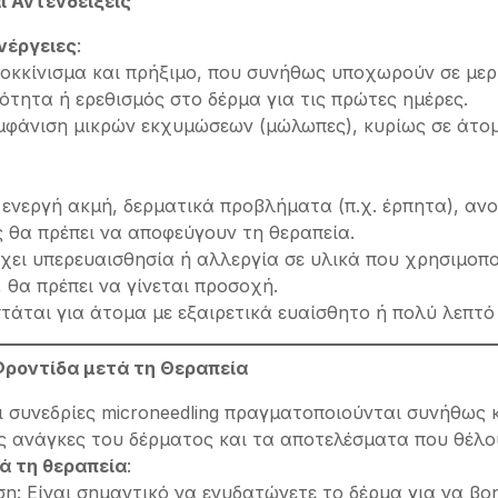
ι Αντενδείξεις
νέργειες
:
οκκίνισμα και πρήξιμο, που συνήθως υποχωρούν σε μερ
ότητα ή ερεθισμός στο δέρμα για τις πρώτες ημέρες.
μφάνιση μικρών εκχυμώσεων (μώλωπες), κυρίως σε άτομ
 ενεργή ακμή, δερματικά προβλήματα (π.χ. έρπητα), ανο
ς θα πρέπει να αποφεύγουν τη θεραπεία.
χει υπερευαισθησία ή αλλεργία σε υλικά που χρησιμοπο
 θα πρέπει να γίνεται προσοχή.
στάται για άτομα με εξαιρετικά ευαίσθητο ή πολύ λεπτό
Φροντίδα μετά τη Θεραπεία
Οι συνεδρίες microneedling πραγματοποιούνται συνήθως 
ς ανάγκες του δέρματος και τα αποτελέσματα που θέλο
ά τη θεραπεία
:
η: Είναι σημαντικό να ενυδατώνετε το δέρμα για να βο