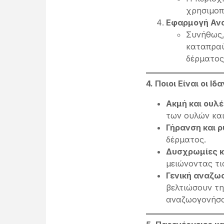
χρησιμοπ
Εφαρμογή Αν
Συνήθως,
καταπραϋ
δέρματος
4. Ποιοι Είναι οι Ι
Ακμή και ουλ
των ουλών και
Γήρανση και ρ
δέρματος.
Δυσχρωμίες κ
μειώνοντας τις
Γενική αναζω
βελτιώσουν τη
αναζωογονήσο