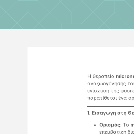
Η θεραπεία
micron
αναζωογόνησης του
ενίσχυση της φυσι
παρατίθεται ένα ο
1. Εισαγωγή στη Θε
Ορισμός
: Το
m
επεμβατική δι