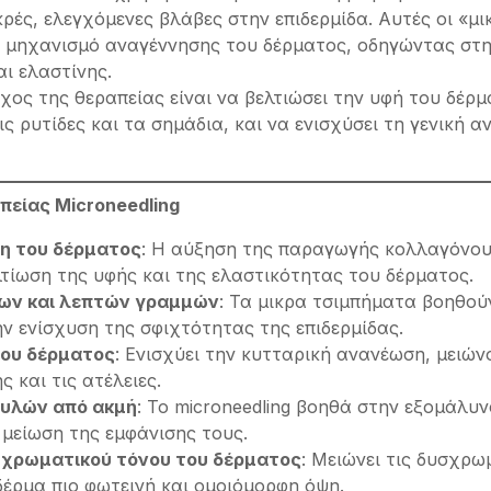
κρές, ελεγχόμενες βλάβες στην επιδερμίδα. Αυτές οι «μι
ν μηχανισμό αναγέννησης του δέρματος, οδηγώντας στ
ι ελαστίνης.
όχος της θεραπείας είναι να βελτιώσει την υφή του δέρμ
τις ρυτίδες και τα σημάδια, και να ενισχύσει τη γενική 
πείας Microneedling
η του δέρματος
: Η αύξηση της παραγωγής κολλαγόνου
τίωση της υφής και της ελαστικότητας του δέρματος.
ων και λεπτών γραμμών
: Τα μικρα τσιμπήματα βοηθού
ην ενίσχυση της σφιχτότητας της επιδερμίδας.
ου δέρματος
: Ενισχύει την κυτταρική ανανέωση, μειώνο
ς και τις ατέλειες.
υλών από ακμή
: Το microneedling βοηθά στην εξομάλυ
 μείωση της εμφάνισης τους.
 χρωματικού τόνου του δέρματος
: Μειώνει τις δυσχρωμ
δέρμα πιο φωτεινή και ομοιόμορφη όψη.