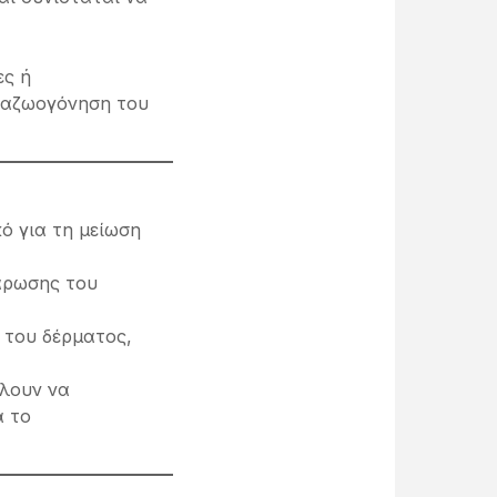
ες ή
ναζωογόνηση του
κό για τη μείωση
λάρωσης του
 του δέρματος,
έλουν να
α το