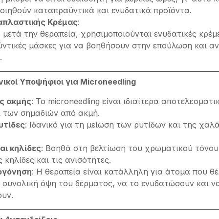
οιηθούν καταπραϋντικά και ενυδατικά προϊόντα.
απλαστικής Κρέμας
:
 μετά την θεραπεία, χρησιμοποιούνται ενυδατικές κρέμ
ντικές μάσκες για να βοηθήσουν στην επούλωση και α
.
δανικοί Υποψήφιοι για Microneedling
ές ακμής
: Το microneedling είναι ιδιαίτερα αποτελεσματι
 των σημαδιών από ακμή.
υτίδες
: Ιδανικό για τη μείωση των ρυτίδων και της χα
αι κηλίδες
: Βοηθά στη βελτίωση του χρωματικού τόνου
 κηλίδες και τις ανισότητες.
ογόνηση
: Η θεραπεία είναι κατάλληλη για άτομα που θ
 συνολική όψη του δέρματος, να το ενυδατώσουν και ν
υν.